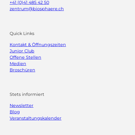
r
+41 (0)41 485 42 50
e
e
zentrum@biosphaere.ch
M
t
a
o
r
u
b
Quick Links
r
a
'
c
Kontakt & Öffnungszeiten
ö
h
Junior Club
f
-
Offene Stellen
f
W
Medien
n
a
Broschüren
e
l
n
d
'
ö
Stets informiert
f
Newsletter
f
Blog
n
Veranstaltungskalender
e
n