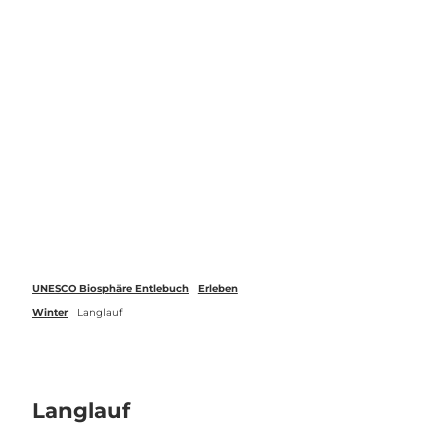
Z
u
Webcams
Standort
Merkzettel
Suche
Menü
m
I
n
h
a
l
t
UNESCO Biosphäre Entlebuch
Erleben
Winter
Langlauf
Langlauf